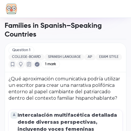
Families in Spanish–Speaking
Countries
Question
1
COLLEGE-BOARD
SPANISH LANGUAGE
AP
EXAM STYLE
1
mark
¿Qué aproximación comunicativa podría utilizar
un escritor para crear una narrativa polifónica
entorno al papel cambiante del patriarcado
dentro del contexto familiar hispanohablante?
Intercalación multifacética detallada
A
desde diversas perspectivas,
incluyendo voces femeninas